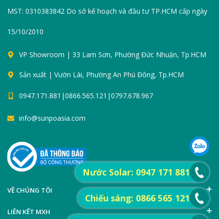
MST: 0310383842 Do sở kế hoạch và đầu tư TP.HCM cấp ngày
15/10/2010
VP Showroom | 33 Lam Sơn, Phường Đức Nhuận, Tp.HCM
Sản xuất | Vườn Lài, Phường An Phú Đông, Tp.HCM
0947.171.881|0866.565.121|0797.678.967
info@sunpoasia.com
Nước Solar: 0947 171 881
VỀ CHÚNG TÔI
Chiếu sáng: 0866 565 121
LIÊN KẾT MXH