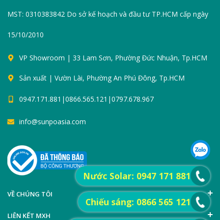
MST: 0310383842 Do sở kế hoạch và đầu tư TP.HCM cấp ngày
15/10/2010
VP Showroom | 33 Lam Sơn, Phường Đức Nhuận, Tp.HCM
Sản xuất | Vườn Lài, Phường An Phú Đông, Tp.HCM
0947.171.881|0866.565.121|0797.678.967
info@sunpoasia.com
Nước Solar: 0947 171 881
VỀ CHÚNG TÔI
Chiếu sáng: 0866 565 121
LIÊN KẾT MXH