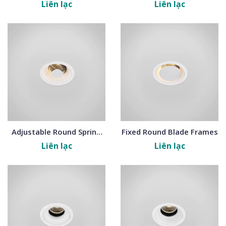
Frames
Trimless Frames
Liên lạc
Liên lạc
Adjustable Round Spring
Fixed Round Blade Frames
Frames
Liên lạc
Liên lạc