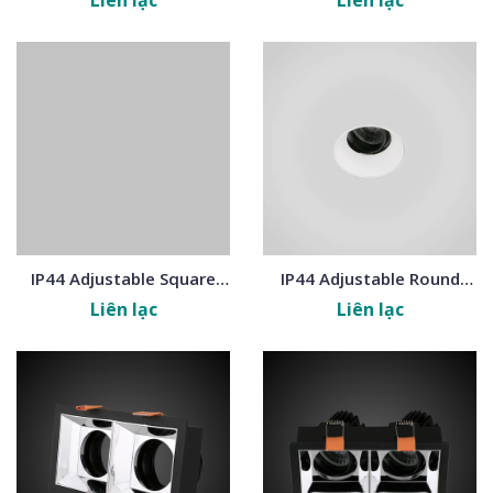
Liên lạc
Liên lạc
IP44 Adjustable Square
IP44 Adjustable Round
Trimless Frames
Trimless Frames
Liên lạc
Liên lạc