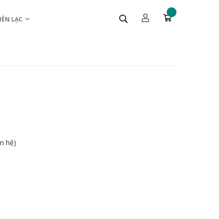
IÊN LẠC
ên hệ)