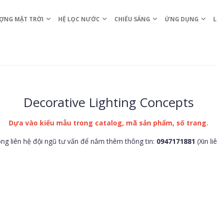
ỢNG MẶT TRỜI
HỆ LỌC NƯỚC
CHIẾU SÁNG
ỨNG DỤNG
L
Decorative Lighting Concepts
Dựa vào kiểu mẫu trong catalog, mã sản phẩm, số trang.
òng liên hệ đội ngũ tư vấn để nắm thêm thông tin:
0947171881
(Xin li