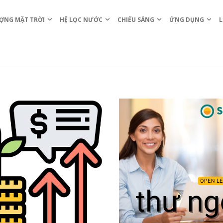
ỢNG MẶT TRỜI
HỆ LỌC NƯỚC
CHIẾU SÁNG
ỨNG DỤNG
L