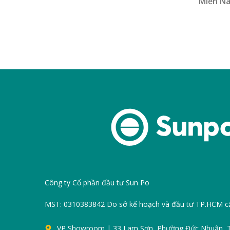
Miền Na
Công ty Cổ phần đầu tư Sun Po
MST: 0310383842 Do sở kế hoạch và đầu tư TP.HCM c
VP Showroom | 33 Lam Sơn, Phường Đức Nhuận,