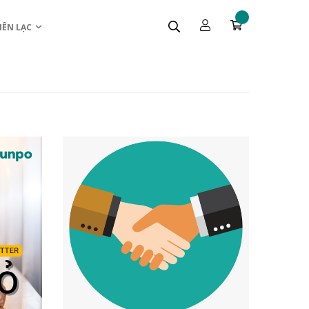
IÊN LẠC