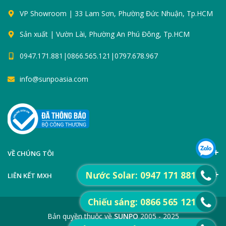
VP Showroom | 33 Lam Sơn, Phường Đức Nhuận, Tp.HCM
Sản xuất | Vườn Lài, Phường An Phú Đông, Tp.HCM
0947.171.881|0866.565.121|0797.678.967
info@sunpoasia.com
VỀ CHÚNG TÔI
Nước Solar: 0947 171 881
LIÊN KẾT MXH
Chiếu sáng: 0866 565 121
Bản quyền thuộc về
SUNPO
2005 - 2025