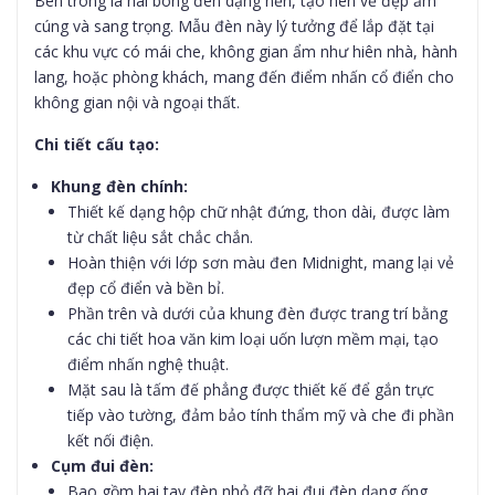
Bên trong là hai bóng đèn dạng nến, tạo nên vẻ đẹp ấm
cúng và sang trọng. Mẫu đèn này lý tưởng để lắp đặt tại
các khu vực có mái che, không gian ẩm như hiên nhà, hành
lang, hoặc phòng khách, mang đến điểm nhấn cổ điển cho
không gian nội và ngoại thất.
Chi tiết cấu tạo:
Khung đèn chính:
Thiết kế dạng hộp chữ nhật đứng, thon dài, được làm
từ chất liệu sắt chắc chắn.
Hoàn thiện với lớp sơn màu đen Midnight, mang lại vẻ
đẹp cổ điển và bền bỉ.
Phần trên và dưới của khung đèn được trang trí bằng
các chi tiết hoa văn kim loại uốn lượn mềm mại, tạo
điểm nhấn nghệ thuật.
Mặt sau là tấm đế phẳng được thiết kế để gắn trực
tiếp vào tường, đảm bảo tính thẩm mỹ và che đi phần
kết nối điện.
Cụm đui đèn:
Bao gồm hai tay đèn nhỏ đỡ hai đui đèn dạng ống