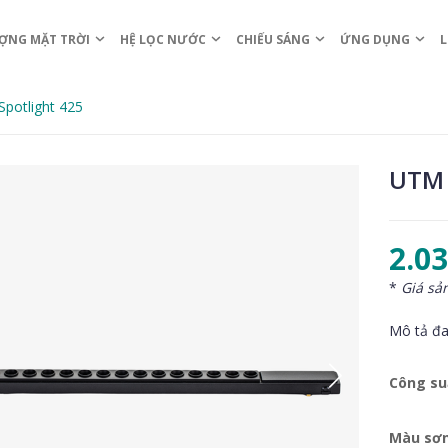
ỢNG MẶT TRỜI
HỆ LỌC NƯỚC
CHIẾU SÁNG
ỨNG DỤNG
L
Spotlight 425
UTM 
2.0
*
Giá sả
Mô tả đa
Công su
Màu sơ