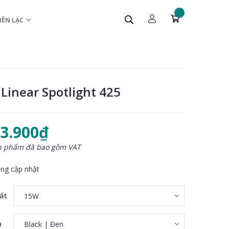
IÊN LẠC
Linear Spotlight 425
33.900₫
n phẩm đã bao gồm VAT
ng cập nhật
ất
n