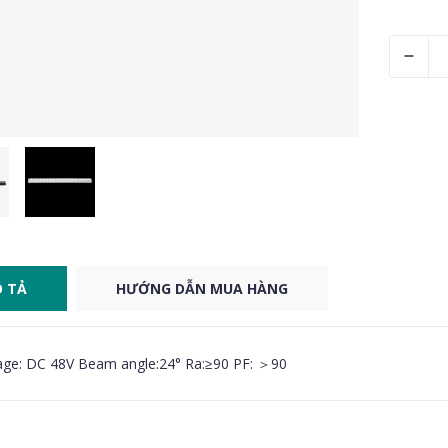
 TẢ
HƯỚNG DẪN MUA HÀNG
age: DC 48V Beam angle:24° Ra:≥90 PF: ＞90