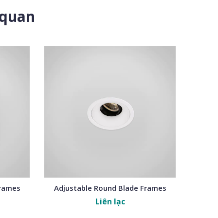
 quan
Frames
Adjustable Round Blade Frames
Adju
Liên lạc