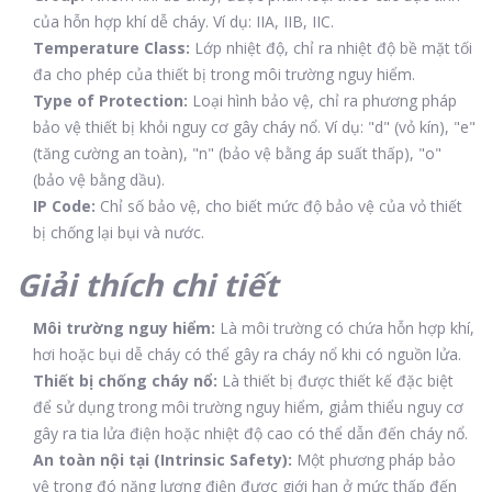
của hỗn hợp khí dễ cháy. Ví dụ: IIA, IIB, IIC.
Temperature Class:
Lớp nhiệt độ, chỉ ra nhiệt độ bề mặt tối
đa cho phép của thiết bị trong môi trường nguy hiểm.
Type of Protection:
Loại hình bảo vệ, chỉ ra phương pháp
bảo vệ thiết bị khỏi nguy cơ gây cháy nổ. Ví dụ: "d" (vỏ kín), "e"
(tăng cường an toàn), "n" (bảo vệ bằng áp suất thấp), "o"
(bảo vệ bằng dầu).
IP Code:
Chỉ số bảo vệ, cho biết mức độ bảo vệ của vỏ thiết
bị chống lại bụi và nước.
Giải thích chi tiết
Môi trường nguy hiểm:
Là môi trường có chứa hỗn hợp khí,
hơi hoặc bụi dễ cháy có thể gây ra cháy nổ khi có nguồn lửa.
Thiết bị chống cháy nổ:
Là thiết bị được thiết kế đặc biệt
để sử dụng trong môi trường nguy hiểm, giảm thiểu nguy cơ
gây ra tia lửa điện hoặc nhiệt độ cao có thể dẫn đến cháy nổ.
An toàn nội tại (Intrinsic Safety):
Một phương pháp bảo
vệ trong đó năng lượng điện được giới hạn ở mức thấp đến