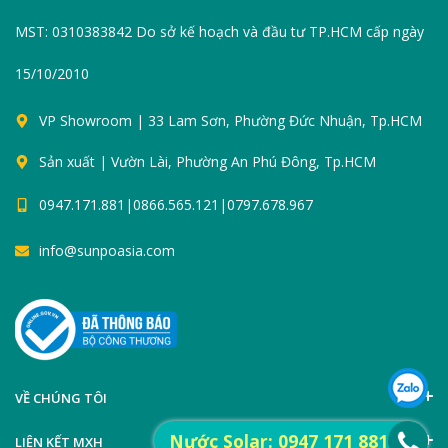
MST: 0310383842 Do sở kế hoạch và đầu tư TP.HCM cấp ngày
15/10/2010
VP Showroom | 33 Lam Sơn, Phường Đức Nhuận, Tp.HCM
Sản xuất | Vườn Lài, Phường An Phú Đông, Tp.HCM
0947.171.881|0866.565.121|0797.678.967
info@sunpoasia.com
VỀ CHÚNG TÔI
Nước Solar: 0947 171 881
LIÊN KẾT MXH