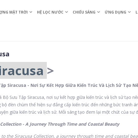
ỢNG MẶT TRỜI
HỆ LỌC NƯỚC
CHIẾU SÁNG
ỨNG DỤNG
L
usa
iracusa
>
ập Siracusa - Nơi Sự Kết Hợp Giữa Kiến Trúc Và Lịch Sử Tạo N
Bộ Sưu Tập Siracusa, nơi sự kết hợp giữa kiến trúc và lịch sử tạo nê
bộ đèn chùm thể hiện sự đẳng cấp kiến trúc đến những bức tranh ánh
yện giữa kiến trúc và lịch sử. Mỗi sáng tạo đem lại một chút của sự 
 Collection - A Journey Through Time and Coastal Beauty
to the Siracusa Collection, a journey through time and coastal beau