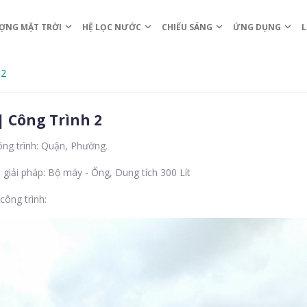
ỢNG MẶT TRỜI
HỆ LỌC NƯỚC
CHIẾU SÁNG
ỨNG DỤNG
L
 2
| Công Trình 2
ông trình: Quận, Phường.
 giải pháp: Bộ máy - Ống, Dung tích 300 Lít
công trình: