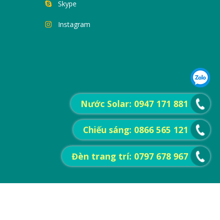
Skype
Instagram
Nước Solar: 0947 171 881
Chiếu sáng: 0866 565 121
Đèn trang trí: 0797 678 967
TÌM KIẾM
GIỚI THIỆU
HỎI VÀ ĐÁP (Q&A)